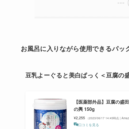
お風呂に入りながら使用できるパッ
豆乳よーぐると美白ぱっく＜豆腐の
【医薬部外品】豆腐の盛田
の輿 150g
¥2,255
（2023/06/17 14:45時点 | Am
口コミを見る