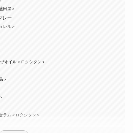
ク
盛田屋＞
プレー
ュレル＞
シヴオイル＜ロクシタン＞
品＞
＞
セラム＜ロクシタン＞