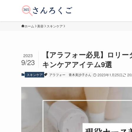
ホーム
美容
スキンケア
【アラフォー必見】ロリー
2023
9/23
キンケアアイテム9選
スキンケア
アラフォー
青木美沙子さん
2023年1月25日
2