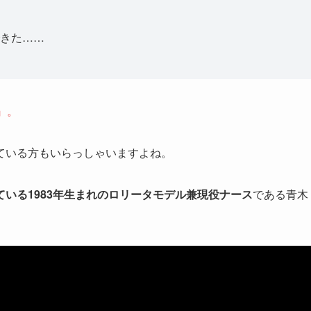
きた……
』。
ている方もいらっしゃいますよね。
いる1983年生まれのロリータモデル兼現役ナース
である青木