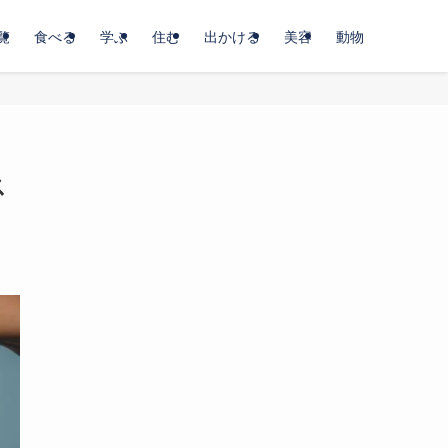
覧
食べる
学ぶ
住む
出かける
美容
動物
ス