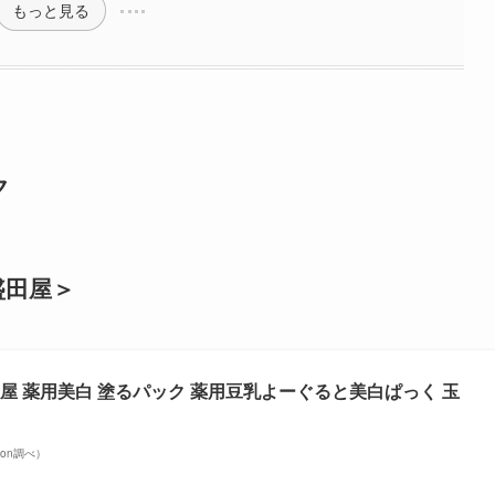
もっと見る
ク
盛田屋＞
屋 薬用美白 塗るパック 薬用豆乳よーぐると美白ぱっく 玉
azon調べ）