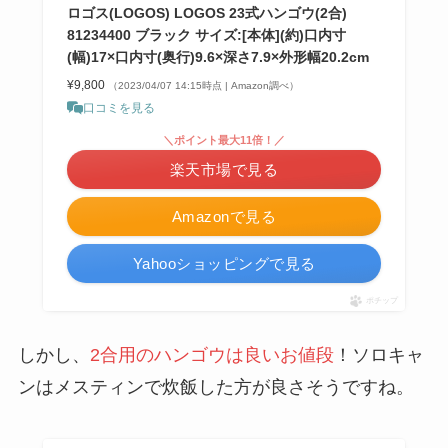
ロゴス(LOGOS) LOGOS 23式ハンゴウ(2合)
81234400 ブラック サイズ:[本体](約)口内寸
(幅)17×口内寸(奥行)9.6×深さ7.9×外形幅20.2cm
¥9,800
（2023/04/07 14:15時点 | Amazon調べ）
口コミを見る
＼ポイント最大11倍！／
楽天市場で見る
Amazonで見る
Yahooショッピングで見る
ポチップ
しかし、
2合用のハンゴウは良いお値段
！ソロキャ
ンはメスティンで炊飯した方が良さそうですね。