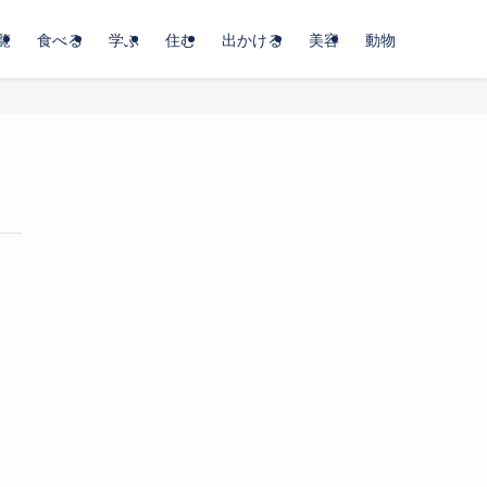
覧
食べる
学ぶ
住む
出かける
美容
動物