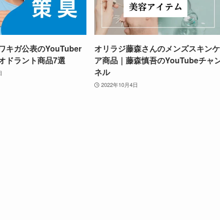
キガ公表のYouTuber
オリラジ藤森さんのメンズスキンケ
オドラント商品7選
ア商品｜藤森慎吾のYouTubeチャ
ネル
日
2022年10月4日