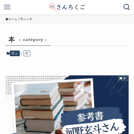
ホーム
学ぶ
本
本
– category –
学ぶ
本
本